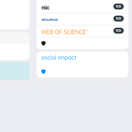
ND
ND
ND
social impact