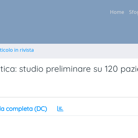
Home
Sfo
ticolo in rivista
tica: studio preliminare su 120 pazi
a completa (DC)