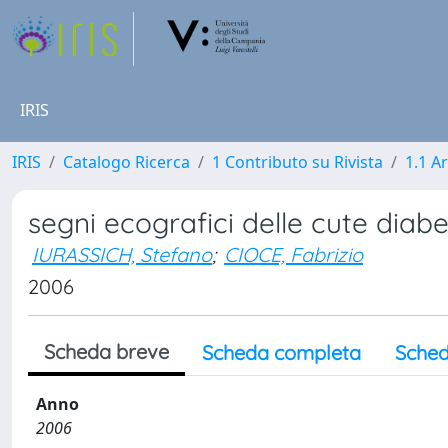
IRIS
IRIS
Catalogo Ricerca
1 Contributo su Rivista
1.1 Ar
segni ecografici delle cute diabe
IURASSICH, Stefano
;
CIOCE, Fabrizio
2006
Scheda breve
Scheda completa
Sched
Anno
2006