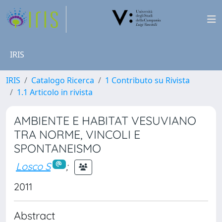
IRIS
IRIS
Catalogo Ricerca
1 Contributo su Rivista
1.1 Articolo in rivista
AMBIENTE E HABITAT VESUVIANO
TRA NORME, VINCOLI E
SPONTANEISMO
Losco S
;
2011
Abstract