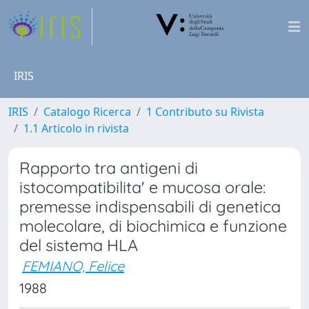
IRIS
IRIS
Catalogo Ricerca
1 Contributo su Rivista
1.1 Articolo in rivista
Rapporto tra antigeni di
istocompatibilita' e mucosa orale:
premesse indispensabili di genetica
molecolare, di biochimica e funzione
del sistema HLA
FEMIANO, Felice
1988