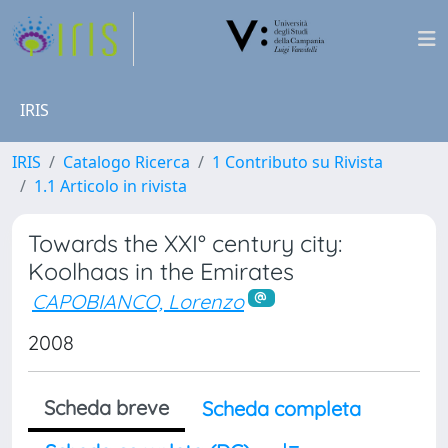
IRIS
IRIS
Catalogo Ricerca
1 Contributo su Rivista
1.1 Articolo in rivista
Towards the XXI° century city:
Koolhaas in the Emirates
CAPOBIANCO, Lorenzo
2008
Scheda breve
Scheda completa