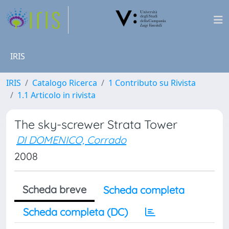
IRIS
IRIS
Catalogo Ricerca
1 Contributo su Rivista
1.1 Articolo in rivista
The sky-screwer Strata Tower
DI DOMENICO, Corrado
2008
Scheda breve
Scheda completa
Scheda completa (DC)