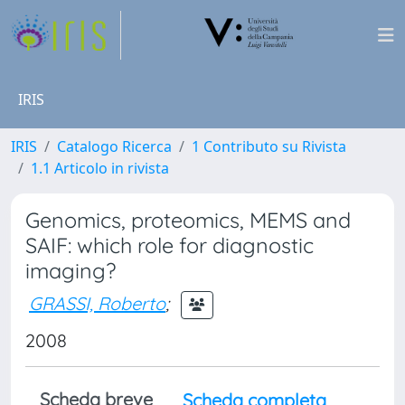
IRIS
IRIS
Catalogo Ricerca
1 Contributo su Rivista
1.1 Articolo in rivista
Genomics, proteomics, MEMS and
SAIF: which role for diagnostic
imaging?
GRASSI, Roberto
;
2008
Scheda breve
Scheda completa