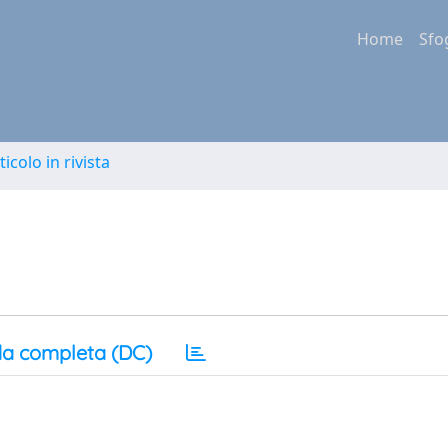
Home
Sfo
ticolo in rivista
a completa (DC)