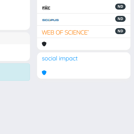
ND
ND
ND
social impact