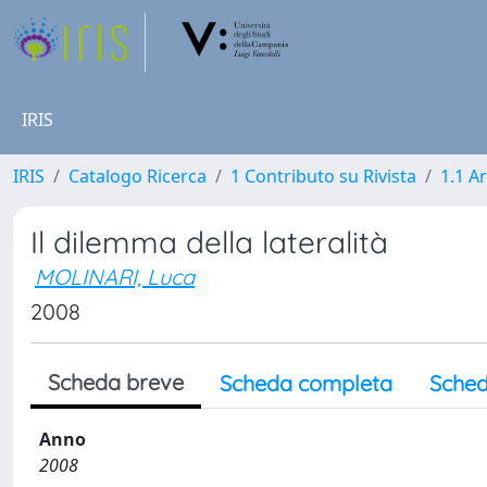
IRIS
IRIS
Catalogo Ricerca
1 Contributo su Rivista
1.1 Ar
Il dilemma della lateralità
MOLINARI, Luca
2008
Scheda breve
Scheda completa
Sched
Anno
2008