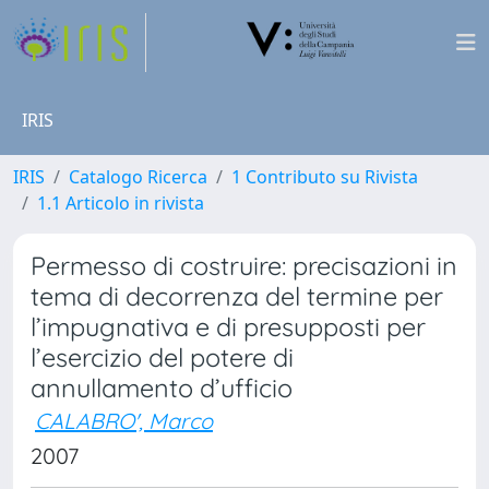
IRIS
IRIS
Catalogo Ricerca
1 Contributo su Rivista
1.1 Articolo in rivista
Permesso di costruire: precisazioni in
tema di decorrenza del termine per
l’impugnativa e di presupposti per
l’esercizio del potere di
annullamento d’ufficio
CALABRO', Marco
2007