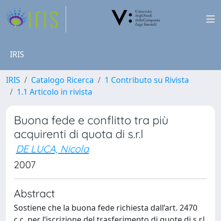
IRIS
IRIS
Catalogo Ricerca
1 Contributo su Rivista
1.1 Articolo in rivista
Buona fede e conflitto tra più
acquirenti di quota di s.r.l
DE LUCA, Nicola
2007
Abstract
Sostiene che la buona fede richiesta dall’art. 2470
c.c. per l’iscrizione del trasferimento di quote di s.r.l.