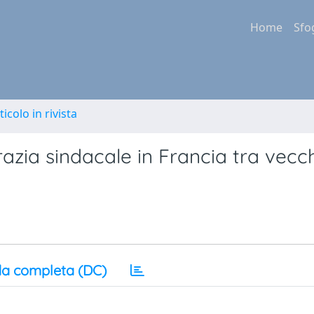
Home
Sfo
ticolo in rivista
azia sindacale in Francia tra vecc
a completa (DC)