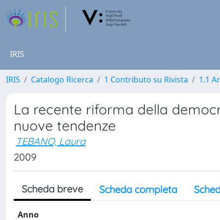
IRIS
IRIS
Catalogo Ricerca
1 Contributo su Rivista
1.1 Ar
La recente riforma della democr
nuove tendenze
TEBANO, Laura
2009
Scheda breve
Scheda completa
Sched
Anno