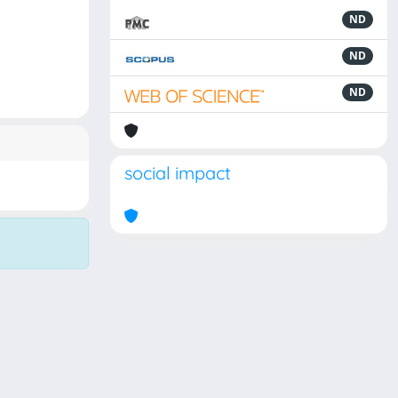
ND
ND
ND
social impact