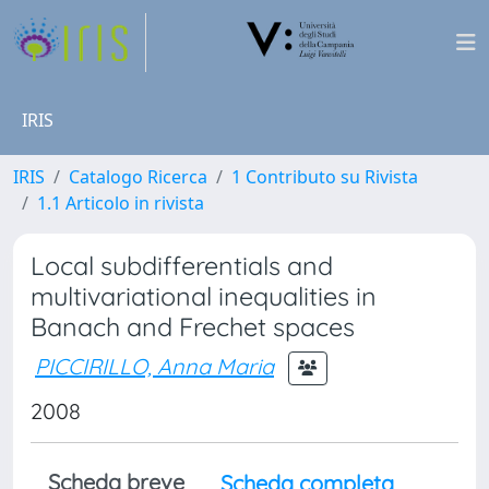
IRIS
IRIS
Catalogo Ricerca
1 Contributo su Rivista
1.1 Articolo in rivista
Local subdifferentials and
multivariational inequalities in
Banach and Frechet spaces
PICCIRILLO, Anna Maria
2008
Scheda breve
Scheda completa