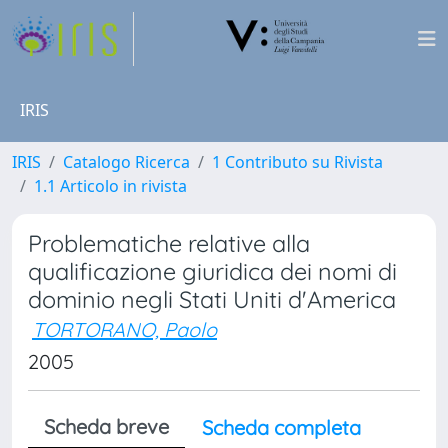
IRIS
IRIS
Catalogo Ricerca
1 Contributo su Rivista
1.1 Articolo in rivista
Problematiche relative alla
qualificazione giuridica dei nomi di
dominio negli Stati Uniti d'America
TORTORANO, Paolo
2005
Scheda breve
Scheda completa