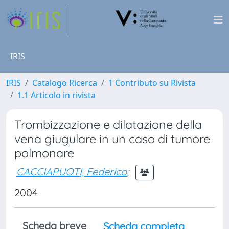
IRIS
IRIS
Catalogo Ricerca
1 Contributo su Rivista
1.1 Articolo in rivista
Trombizzazione e dilatazione della
vena giugulare in un caso di tumore
polmonare
CACCIAPUOTI, Federico
;
2004
Scheda breve
Scheda completa