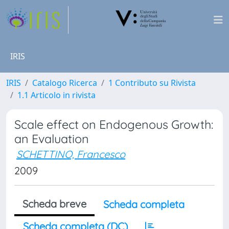
IRIS
IRIS
Catalogo Ricerca
1 Contributo su Rivista
1.1 Articolo in rivista
Scale effect on Endogenous Growth:
an Evaluation
SCHETTINO, Francesco
2009
Scheda breve
Scheda completa
Scheda completa (DC)