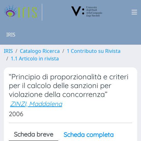
IRIS
IRIS
Catalogo Ricerca
1 Contributo su Rivista
1.1 Articolo in rivista
“Principio di proporzionalità e criteri
per il calcolo delle sanzioni per
violazione della concorrenza”
ZINZI, Maddalena
2006
Scheda breve
Scheda completa