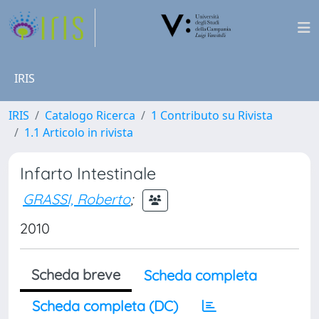
IRIS
IRIS
Catalogo Ricerca
1 Contributo su Rivista
1.1 Articolo in rivista
Infarto Intestinale
GRASSI, Roberto
;
2010
Scheda breve
Scheda completa
Scheda completa (DC)