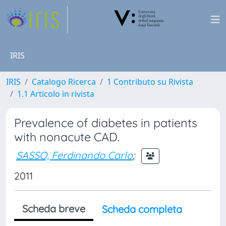
IRIS
IRIS
Catalogo Ricerca
1 Contributo su Rivista
1.1 Articolo in rivista
Prevalence of diabetes in patients
with nonacute CAD.
SASSO, Ferdinando Carlo
;
2011
Scheda breve
Scheda completa