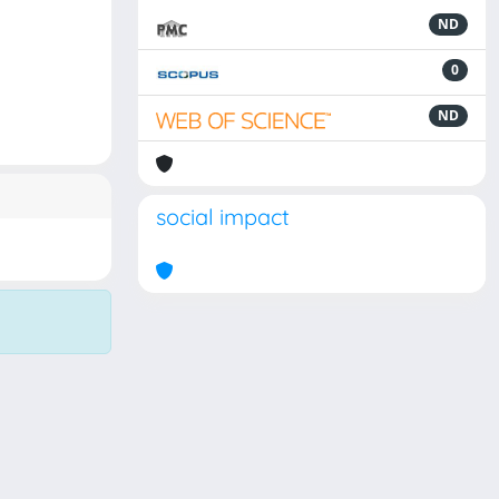
ND
0
ND
social impact