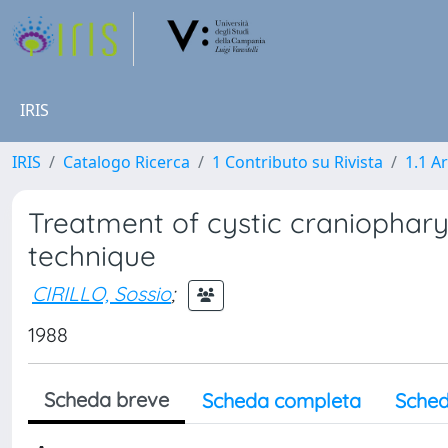
IRIS
IRIS
Catalogo Ricerca
1 Contributo su Rivista
1.1 Ar
Treatment of cystic craniophar
technique
CIRILLO, Sossio
;
1988
Scheda breve
Scheda completa
Sched