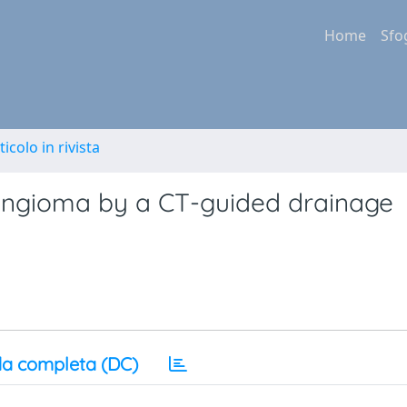
Home
Sfo
ticolo in rivista
yngioma by a CT-guided drainage
a completa (DC)