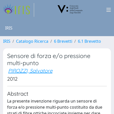
IRIS
IRIS
Catalogo Ricerca
6 Brevetti
6.1 Brevetto
Sensore di forza e/o pressione
multi-punto
PIROZZI, Salvatore
2012
Abstract
La presente invenzione riguarda un sensore di
forza e/o pressione multi-punto costituito da due
strati di fibre ottiche incrociate insieme per dare