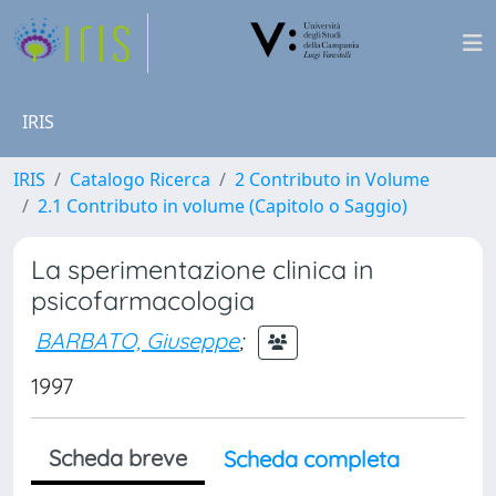
IRIS
IRIS
Catalogo Ricerca
2 Contributo in Volume
2.1 Contributo in volume (Capitolo o Saggio)
La sperimentazione clinica in
psicofarmacologia
BARBATO, Giuseppe
;
1997
Scheda breve
Scheda completa