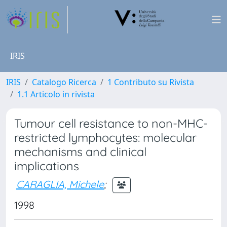
IRIS
IRIS
Catalogo Ricerca
1 Contributo su Rivista
1.1 Articolo in rivista
Tumour cell resistance to non-MHC-
restricted lymphocytes: molecular
mechanisms and clinical
implications
CARAGLIA, Michele
;
1998