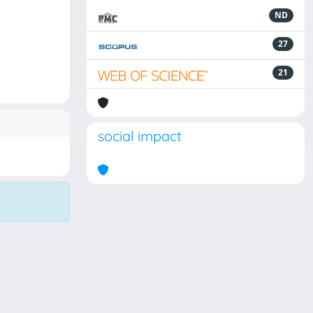
ND
27
21
social impact