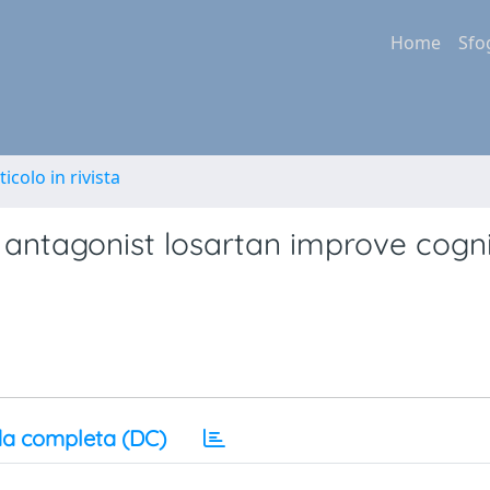
Home
Sfo
ticolo in rivista
 antagonist losartan improve cogni
a completa (DC)