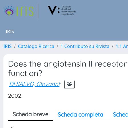
IRIS
IRIS
Catalogo Ricerca
1 Contributo su Rivista
1.1 Ar
Does the angiotensin II receptor
function?
DI SALVO, Giovanni
;
2002
Scheda breve
Scheda completa
Sched