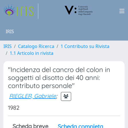
IRIS
IRIS
Catalogo Ricerca
1 Contributo su Rivista
1.1 Articolo in rivista
"Incidenza del cancro del colon in
soggetti al disotto dei 40 anni:
contributo personale"
RIEGLER, Gabriele
;
1982
Scheda breve
Scheda completa