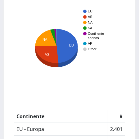
EU
AS
NA
SA
Continente
sconos…
NA
AF
EU
Other
AS
Continente
#
EU - Europa
2.401