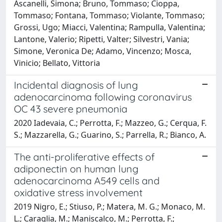
Ascanelli, Simona; Bruno, Tommaso; Cioppa,
Tommaso; Fontana, Tommaso; Violante, Tommaso;
Grossi, Ugo; Miacci, Valentina; Rampulla, Valentina;
Lantone, Valerio; Ripetti, Valter; Silvestri, Vania;
Simone, Veronica De; Adamo, Vincenzo; Mosca,
Vinicio; Bellato, Vittoria
Incidental diagnosis of lung
adenocarcinoma following coronavirus
OC 43 severe pneumonia
2020 Iadevaia, C.; Perrotta, F.; Mazzeo, G.; Cerqua, F.
S.; Mazzarella, G.; Guarino, S.; Parrella, R.; Bianco, A.
The anti-proliferative effects of
adiponectin on human lung
adenocarcinoma A549 cells and
oxidative stress involvement
2019 Nigro, E.; Stiuso, P.; Matera, M. G.; Monaco, M.
L.; Caraglia, M.; Maniscalco, M.; Perrotta, F.;