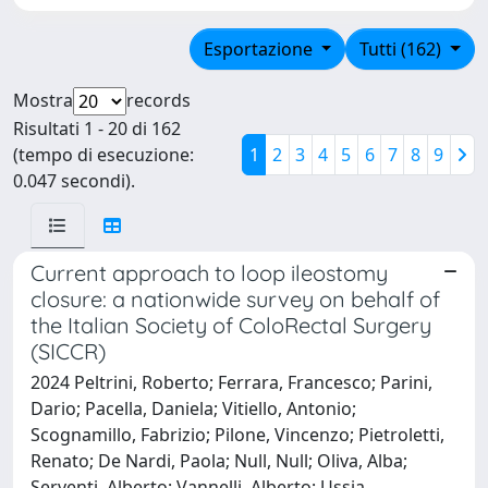
Esportazione
Tutti (162)
Mostra
records
Risultati 1 - 20 di 162
(tempo di esecuzione:
1
2
3
4
5
6
7
8
9
0.047 secondi).
Current approach to loop ileostomy
closure: a nationwide survey on behalf of
the Italian Society of ColoRectal Surgery
(SICCR)
2024 Peltrini, Roberto; Ferrara, Francesco; Parini,
Dario; Pacella, Daniela; Vitiello, Antonio;
Scognamillo, Fabrizio; Pilone, Vincenzo; Pietroletti,
Renato; De Nardi, Paola; Null, Null; Oliva, Alba;
Serventi, Alberto; Vannelli, Alberto; Ussia,