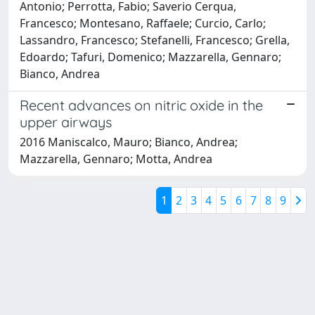
Antonio; Perrotta, Fabio; Saverio Cerqua,
Francesco; Montesano, Raffaele; Curcio, Carlo;
Lassandro, Francesco; Stefanelli, Francesco; Grella,
Edoardo; Tafuri, Domenico; Mazzarella, Gennaro;
Bianco, Andrea
Recent advances on nitric oxide in the
upper airways
2016 Maniscalco, Mauro; Bianco, Andrea;
Mazzarella, Gennaro; Motta, Andrea
1
2
3
4
5
6
7
8
9
Powered by
IRIS
-
about IRIS
-
Utilizzo dei cookie
Copyright © 2026