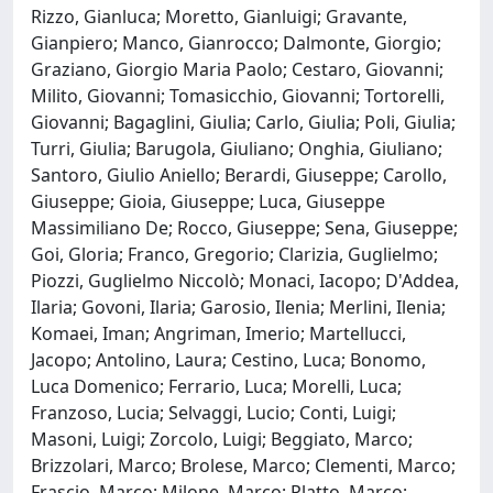
Rizzo, Gianluca; Moretto, Gianluigi; Gravante,
Gianpiero; Manco, Gianrocco; Dalmonte, Giorgio;
Graziano, Giorgio Maria Paolo; Cestaro, Giovanni;
Milito, Giovanni; Tomasicchio, Giovanni; Tortorelli,
Giovanni; Bagaglini, Giulia; Carlo, Giulia; Poli, Giulia;
Turri, Giulia; Barugola, Giuliano; Onghia, Giuliano;
Santoro, Giulio Aniello; Berardi, Giuseppe; Carollo,
Giuseppe; Gioia, Giuseppe; Luca, Giuseppe
Massimiliano De; Rocco, Giuseppe; Sena, Giuseppe;
Goi, Gloria; Franco, Gregorio; Clarizia, Guglielmo;
Piozzi, Guglielmo Niccolò; Monaci, Iacopo; D'Addea,
Ilaria; Govoni, Ilaria; Garosio, Ilenia; Merlini, Ilenia;
Komaei, Iman; Angriman, Imerio; Martellucci,
Jacopo; Antolino, Laura; Cestino, Luca; Bonomo,
Luca Domenico; Ferrario, Luca; Morelli, Luca;
Franzoso, Lucia; Selvaggi, Lucio; Conti, Luigi;
Masoni, Luigi; Zorcolo, Luigi; Beggiato, Marco;
Brizzolari, Marco; Brolese, Marco; Clementi, Marco;
Frascio, Marco; Milone, Marco; Platto, Marco;