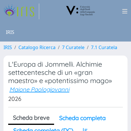
IRIS
IRIS
Catalogo Ricerca
7 Curatele
7.1 Curatela
L'Europa di Jommelli. Alchimie
settecentesche di un «gran
maestro» e «potentissimo mago»
Maione Paologiovanni
2026
Scheda breve
Scheda completa
Scheda completa (DC)