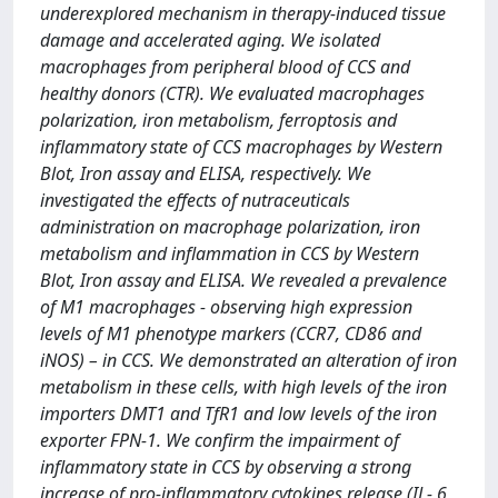
underexplored mechanism in therapy-induced tissue
damage and accelerated aging. We isolated
macrophages from peripheral blood of CCS and
healthy donors (CTR). We evaluated macrophages
polarization, iron metabolism, ferroptosis and
inflammatory state of CCS macrophages by Western
Blot, Iron assay and ELISA, respectively. We
investigated the effects of nutraceuticals
administration on macrophage polarization, iron
metabolism and inflammation in CCS by Western
Blot, Iron assay and ELISA. We revealed a prevalence
of M1 macrophages - observing high expression
levels of M1 phenotype markers (CCR7, CD86 and
iNOS) – in CCS. We demonstrated an alteration of iron
metabolism in these cells, with high levels of the iron
importers DMT1 and TfR1 and low levels of the iron
exporter FPN-1. We confirm the impairment of
inflammatory state in CCS by observing a strong
increase of pro-inflammatory cytokines release (IL- 6,