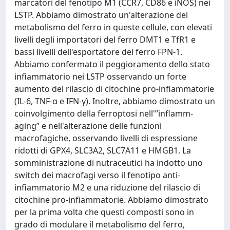
marcatori del fenotipo M1 (CCR7, CD86 e iNOS) nei
LSTP. Abbiamo dimostrato un'alterazione del
metabolismo del ferro in queste cellule, con elevati
livelli degli importatori del ferro DMT1 e TfR1 e
bassi livelli dell'esportatore del ferro FPN-1.
Abbiamo confermato il peggioramento dello stato
infiammatorio nei LSTP osservando un forte
aumento del rilascio di citochine pro-infiammatorie
(IL-6, TNF-α e IFN-γ). Inoltre, abbiamo dimostrato un
coinvolgimento della ferroptosi nell'”inflamm-
aging” e nell'alterazione delle funzioni
macrofagiche, osservando livelli di espressione
ridotti di GPX4, SLC3A2, SLC7A11 e HMGB1. La
somministrazione di nutraceutici ha indotto uno
switch dei macrofagi verso il fenotipo anti-
infiammatorio M2 e una riduzione del rilascio di
citochine pro-infiammatorie. Abbiamo dimostrato
per la prima volta che questi composti sono in
grado di modulare il metabolismo del ferro,