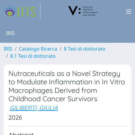
IRIS
IRIS
Catalogo Ricerca
8 Tesi di dottorato
8.1 Tesi di dottorato
Nutraceuticals as a Novel Strategy
to Modulate Inflammation in In Vitro
Macrophages Derived from
Childhood Cancer Survivors
GILIBERTI, GIULIA
2026
Abstract