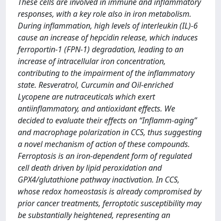
These cells are involved in immune and inflammatory
responses, with a key role also in iron metabolism.
During inflammation, high levels of interleukin (IL)-6
cause an increase of hepcidin release, which induces
ferroportin-1 (FPN-1) degradation, leading to an
increase of intracellular iron concentration,
contributing to the impairment of the inflammatory
state. Resveratrol, Curcumin and Oil-enriched
Lycopene are nutraceuticals which exert
antiinflammatory, and antioxidant effects. We
decided to evaluate their effects on “Inflamm-aging”
and macrophage polarization in CCS, thus suggesting
a novel mechanism of action of these compounds.
Ferroptosis is an iron-dependent form of regulated
cell death driven by lipid peroxidation and
GPX4/glutathione pathway inactivation. In CCS,
whose redox homeostasis is already compromised by
prior cancer treatments, ferroptotic susceptibility may
be substantially heightened, representing an