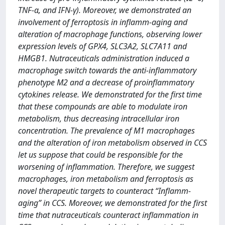
TNF-α, and IFN-γ). Moreover, we demonstrated an
involvement of ferroptosis in inflamm-aging and
alteration of macrophage functions, observing lower
expression levels of GPX4, SLC3A2, SLC7A11 and
HMGB1. Nutraceuticals administration induced a
macrophage switch towards the anti-inflammatory
phenotype M2 and a decrease of proinflammatory
cytokines release. We demonstrated for the first time
that these compounds are able to modulate iron
metabolism, thus decreasing intracellular iron
concentration. The prevalence of M1 macrophages
and the alteration of iron metabolism observed in CCS
let us suppose that could be responsible for the
worsening of inflammation. Therefore, we suggest
macrophages, iron metabolism and ferroptosis as
novel therapeutic targets to counteract “Inflamm-
aging” in CCS. Moreover, we demonstrated for the first
time that nutraceuticals counteract inflammation in