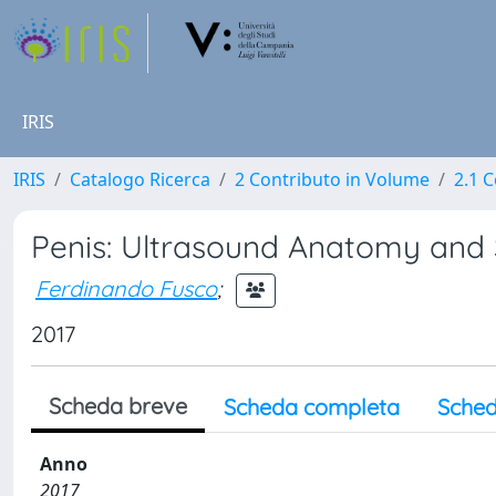
IRIS
IRIS
Catalogo Ricerca
2 Contributo in Volume
2.1 C
Penis: Ultrasound Anatomy and
Ferdinando Fusco
;
2017
Scheda breve
Scheda completa
Sched
Anno
2017