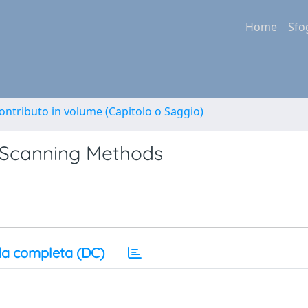
Home
Sfo
ontributo in volume (Capitolo o Saggio)
 Scanning Methods
a completa (DC)