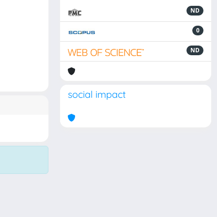
ND
0
ND
social impact