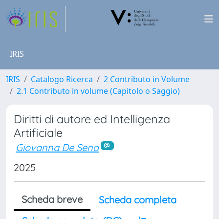
IRIS
IRIS
Catalogo Ricerca
2 Contributo in Volume
2.1 Contributo in volume (Capitolo o Saggio)
Diritti di autore ed Intelligenza
Artificiale
Giovanna De Sena
2025
Scheda breve
Scheda completa