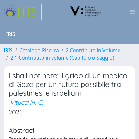
IRIS
IRIS
Catalogo Ricerca
2 Contributo in Volume
2.1 Contributo in volume (Capitolo o Saggio)
I shall not hate: il grido di un medico
di Gaza per un futuro possibile fra
palestinesi e israeliani
Vitucci M. C.
2026
Abstract