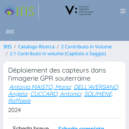
IRIS
IRIS
Catalogo Ricerca
2 Contributo in Volume
2.1 Contributo in volume (Capitolo o Saggio)
Déploiement des capteurs dans
l’imagerie GPR souterraine
Antonia MAISTO, Maria
;
DELL'AVERSANO,
Angela
;
CUCCARO, Antonio
;
SOLIMENE,
Raffaele
2024
Scheda breve
Scheda completa