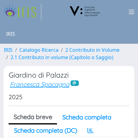
IRIS
IRIS
Catalogo Ricerca
2 Contributo in Volume
2.1 Contributo in volume (Capitolo o Saggio)
Giardino di Palazzi
Francesca Spacagna
2025
Scheda breve
Scheda completa
Scheda completa (DC)