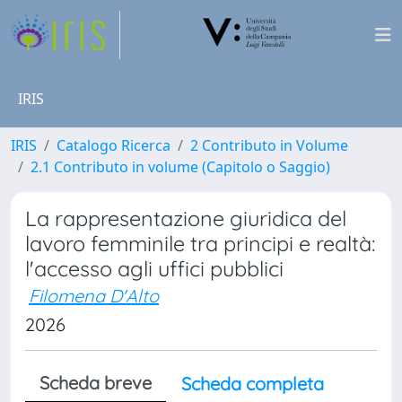
IRIS
IRIS
Catalogo Ricerca
2 Contributo in Volume
2.1 Contributo in volume (Capitolo o Saggio)
La rappresentazione giuridica del
lavoro femminile tra principi e realtà:
l'accesso agli uffici pubblici
Filomena D'Alto
2026
Scheda breve
Scheda completa