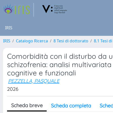
IRIS
IRIS
Catalogo Ricerca
8 Tesi di dottorato
8.1 Tesi d
Comorbidità con il disturbo da us
schizofrenia: analisi multivariat
cognitive e funzionali
PEZZELLA, PASQUALE
2026
Scheda breve
Scheda completa
Sched