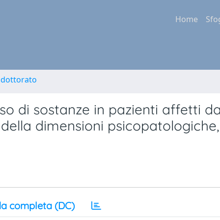
Home
Sfo
i dottorato
o di sostanze in pazienti affetti d
a della dimensioni psicopatologiche,
a completa (DC)