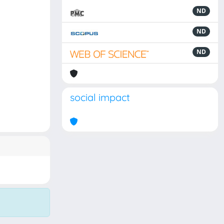
ND
ND
ND
social impact