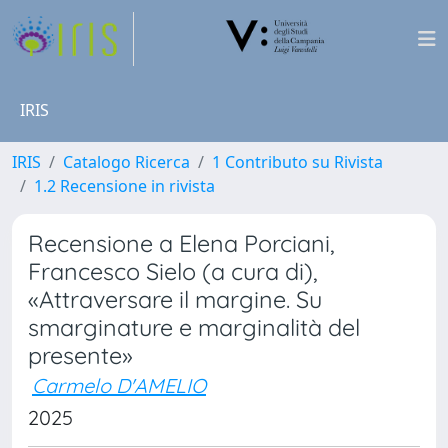
IRIS
IRIS
Catalogo Ricerca
1 Contributo su Rivista
1.2 Recensione in rivista
Recensione a Elena Porciani,
Francesco Sielo (a cura di),
«Attraversare il margine. Su
smarginature e marginalità del
presente»
Carmelo D'AMELIO
2025