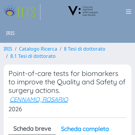
IRIS
IRIS
Catalogo Ricerca
8 Tesi di dottorato
8.1 Tesi di dottorato
Point-of-care tests for biomarkers
to improve the Quality and Safety of
surgery actions.
CENNAMO, ROSARIO
2026
Scheda breve
Scheda completa