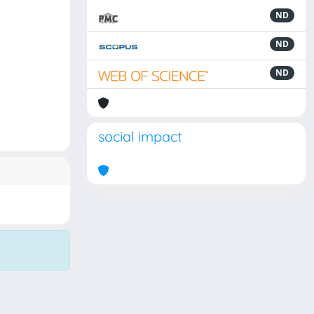
ND
ND
ND
social impact