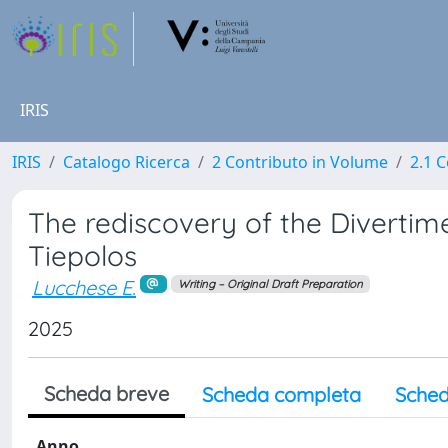
IRIS
IRIS
Catalogo Ricerca
2 Contributo in Volume
2.1 C
The rediscovery of the Divertimen
Tiepolos
Lucchese E.
Writing – Original Draft Preparation
2025
Scheda breve
Scheda completa
Sched
Anno