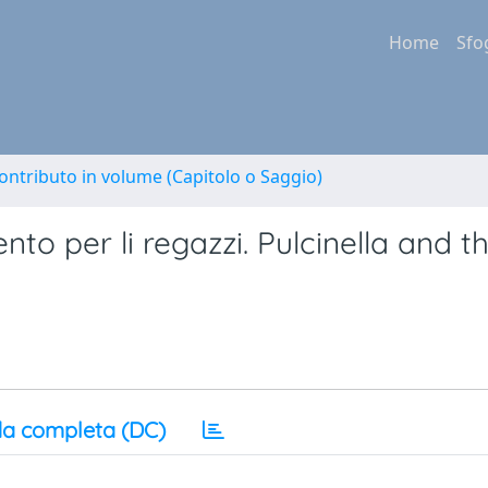
Home
Sfo
ontributo in volume (Capitolo o Saggio)
to per li regazzi. Pulcinella and t
a completa (DC)