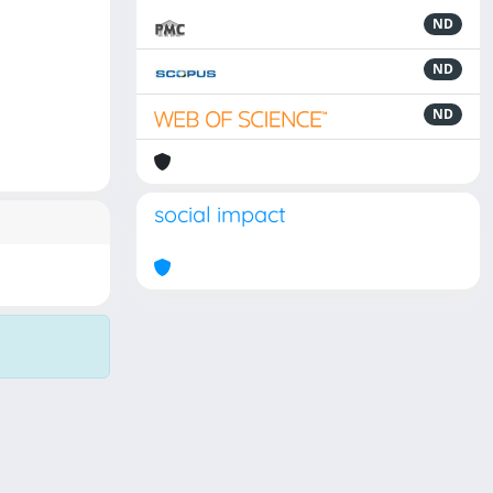
ND
ND
ND
social impact