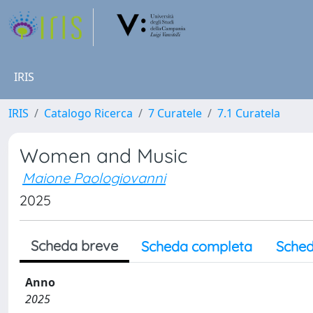
IRIS
IRIS
Catalogo Ricerca
7 Curatele
7.1 Curatela
Women and Music
Maione Paologiovanni
2025
Scheda breve
Scheda completa
Sched
Anno
2025