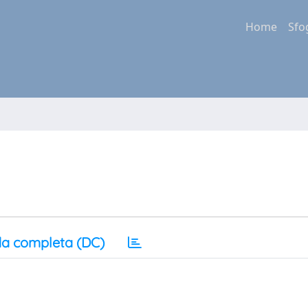
Home
Sfo
a completa (DC)