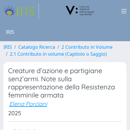
IRIS
IRIS
Catalogo Ricerca
2 Contributo in Volume
2.1 Contributo in volume (Capitolo o Saggio)
Creature d’azione e partigiane
senz’armi. Note sulla
rappresentazione della Resistenza
femminile armata
Elena Porciani
2025