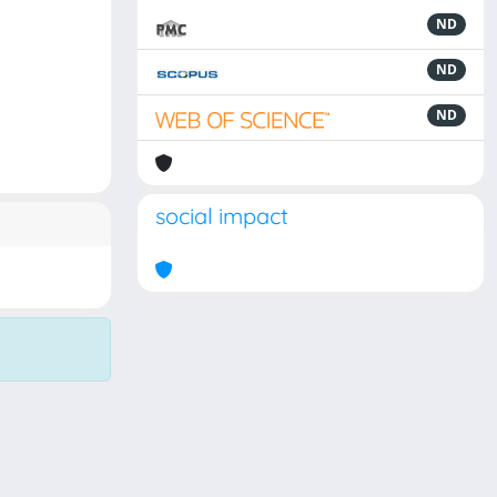
ND
ND
ND
social impact