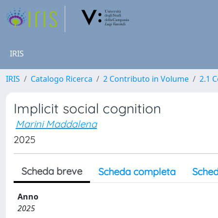
IRIS
IRIS
Catalogo Ricerca
2 Contributo in Volume
2.1 C
Implicit social cognition
Marini Maddalena
2025
Scheda breve
Scheda completa
Sched
Anno
2025