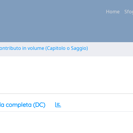
Home
Sfo
ontributo in volume (Capitolo o Saggio)
a completa (DC)