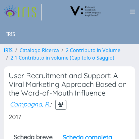
IRIS
IRIS
Catalogo Ricerca
2 Contributo in Volume
2.1 Contributo in volume (Capitolo o Saggio)
User Recruitment and Support: A
Viral Marketing Approach Based on
the Word-of-Mouth Influence
Campagna, R.
;
2017
Scheda breve
Scheda completa