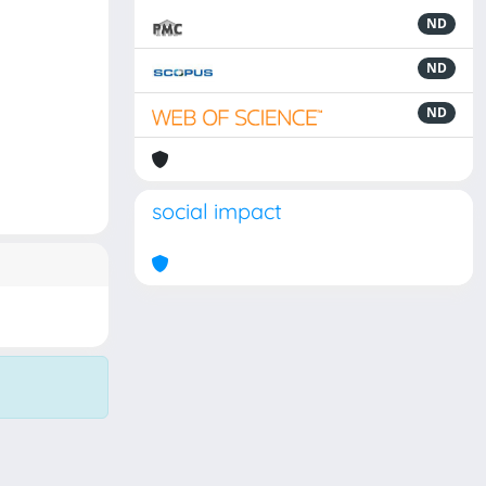
ND
ND
ND
social impact