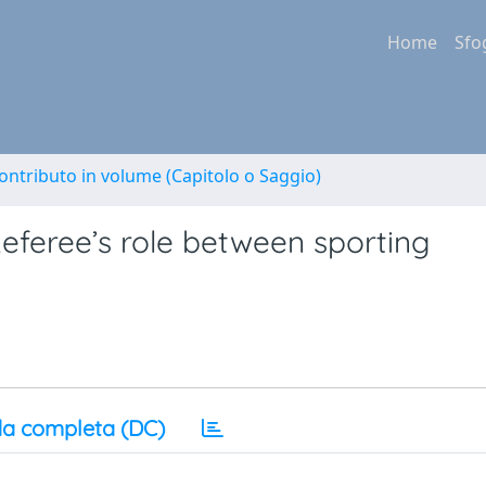
Home
Sfo
ontributo in volume (Capitolo o Saggio)
 Referee’s role between sporting
a completa (DC)