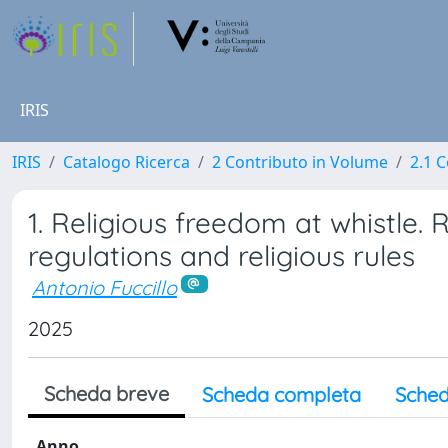
IRIS
IRIS
Catalogo Ricerca
2 Contributo in Volume
2.1 C
1. Religious freedom at whistle.
regulations and religious rules
Antonio Fuccillo
2025
Scheda breve
Scheda completa
Sched
Anno