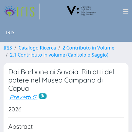
IRIS
IRIS
Catalogo Ricerca
2 Contributo in Volume
2.1 Contributo in volume (Capitolo o Saggio)
Dai Borbone ai Savoia. Ritratti del
potere nel Museo Campano di
Capua
Brevetti G.
2026
Abstract