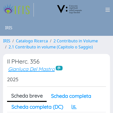
IRIS
IRIS
Catalogo Ricerca
2 Contributo in Volume
2.1 Contributo in volume (Capitolo o Saggio)
Il PHerc. 356
Gianluca Del Mastro
2025
Scheda breve
Scheda completa
Scheda completa (DC)