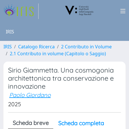
IRIS
IRIS
Catalogo Ricerca
2 Contributo in Volume
2.1 Contributo in volume (Capitolo o Saggio)
Sirio Giammetta. Una cosmogonia
architettonica tra conservazione e
innovazione
Paolo Giordano
2025
Scheda breve
Scheda completa