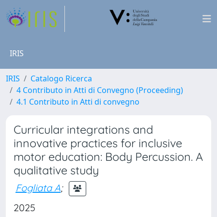
IRIS
IRIS
Catalogo Ricerca
4 Contributo in Atti di Convegno (Proceeding)
4.1 Contributo in Atti di convegno
Curricular integrations and
innovative practices for inclusive
motor education: Body Percussion. A
qualitative study
Fogliata A
;
2025