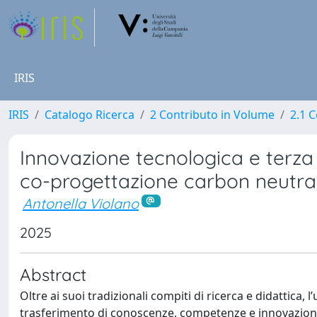
IRIS
IRIS
Catalogo Ricerca
2 Contributo in Volume
2.1 C
Innovazione tecnologica e terza
co-progettazione carbon neutra
Antonella Violano
2025
Abstract
Oltre ai suoi tradizionali compiti di ricerca e didattica, 
trasferimento di conoscenze, competenze e innovazione a