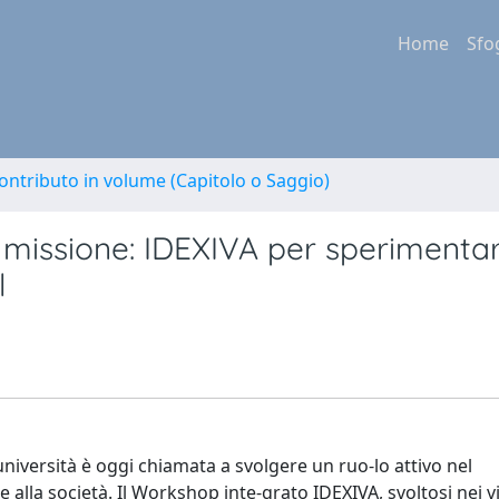
Home
Sfo
ontributo in volume (Capitolo o Saggio)
 missione: IDEXIVA per sperimentar
l
l’università è oggi chiamata a svolgere un ruo-lo attivo nel
lla società. Il Workshop inte-grato IDEXIVA, svoltosi nei vi