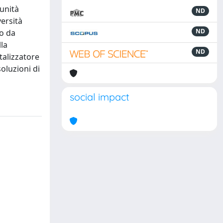
tunità
ND
versità
ND
do da
lla
ND
talizzatore
oluzioni di
social impact