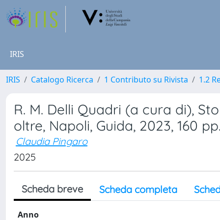
IRIS
IRIS
Catalogo Ricerca
1 Contributo su Rivista
1.2 R
R. M. Delli Quadri (a cura di), Sto
oltre, Napoli, Guida, 2023, 160 pp
Claudia Pingaro
2025
Scheda breve
Scheda completa
Sched
Anno