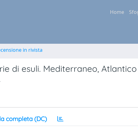
Home
Sfo
ecensione in rivista
rie di esuli. Mediterraneo, Atlantico
.
a completa (DC)