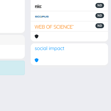
ND
ND
ND
social impact