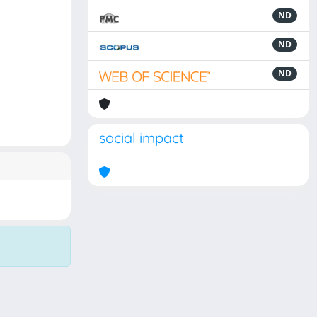
ND
ND
ND
social impact