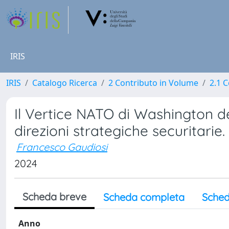
IRIS
IRIS
Catalogo Ricerca
2 Contributo in Volume
2.1 C
Il Vertice NATO di Washington del
direzioni strategiche securitarie.
Francesco Gaudiosi
2024
Scheda breve
Scheda completa
Sched
Anno