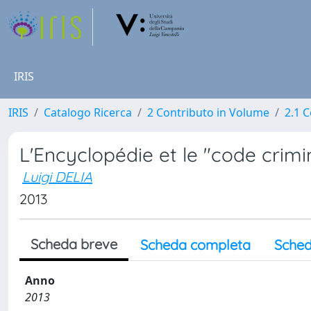
IRIS
IRIS
Catalogo Ricerca
2 Contributo in Volume
2.1 C
L'Encyclopédie et le "code crim
Luigi DELIA
2013
Scheda breve
Scheda completa
Sched
Anno
2013