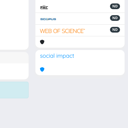
ND
ND
ND
social impact