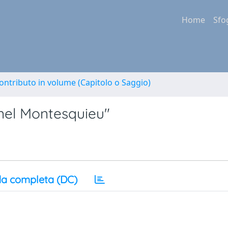
Home
Sfo
ontributo in volume (Capitolo o Saggio)
inel Montesquieu"
a completa (DC)